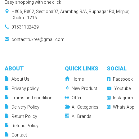
Easy shopping with one click
H#06, R#02, Section#07, Arambag R/A, Rupnagar Rd, Mirpur,
Dhaka - 1216
01531182429
contact.tukree@gmail.com
ABOUT
QUICK LINKS
SOCIAL
About Us
Home
Facebook
Privacy policy
New Product
Youtube
Trams and condition
Offer
Instagram
Delivery Policy
All Categories
Whats App
Return Policy
All Brands
Refund Policy
Contact